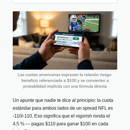
Las cuotas americanas expresan la relación riesgo-
beneficio referenciada a $100 y se convierten a
probabilidad implícita con una fórmula directa
Un apunte que nadie te dice al principio: la cuota
estándar para ambos lados de un spread NFL es
-110/-110. Eso significa que el vigorish ronda el
4,5 % — pagas $110 para ganar $100 en cada