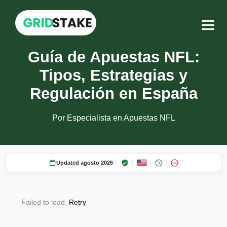
Guía de Apuestas NFL:
Tipos, Estrategias y
Regulación en España
Por Especialista en Apuestas NFL
Updated agosto 2026
18+
Failed to load.
Retry