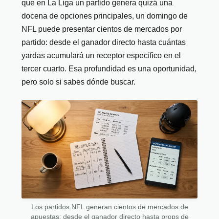
que en La Liga un partido genera quizá una
docena de opciones principales, un domingo de
NFL puede presentar cientos de mercados por
partido: desde el ganador directo hasta cuántas
yardas acumulará un receptor específico en el
tercer cuarto. Esa profundidad es una oportunidad,
pero solo si sabes dónde buscar.
Los partidos NFL generan cientos de mercados de
apuestas: desde el ganador directo hasta props de