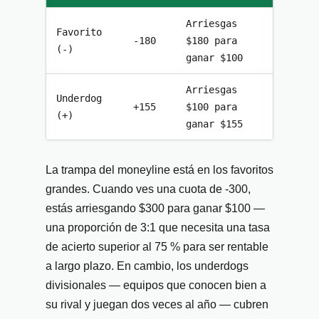
Arriesgas
Favorito
-180
$180 para
(-)
ganar $100
Arriesgas
Underdog
+155
$100 para
(+)
ganar $155
La trampa del moneyline está en los favoritos
grandes. Cuando ves una cuota de -300,
estás arriesgando $300 para ganar $100 —
una proporción de 3:1 que necesita una tasa
de acierto superior al 75 % para ser rentable
a largo plazo. En cambio, los underdogs
divisionales — equipos que conocen bien a
su rival y juegan dos veces al año — cubren