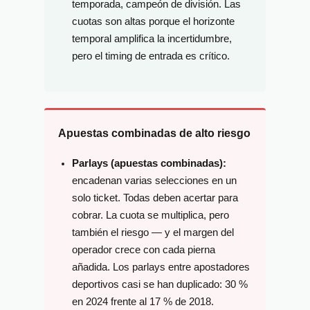
temporada, campeón de división. Las
cuotas son altas porque el horizonte
temporal amplifica la incertidumbre,
pero el timing de entrada es crítico.
Apuestas combinadas de alto riesgo
Parlays (apuestas combinadas):
encadenan varias selecciones en un
solo ticket. Todas deben acertar para
cobrar. La cuota se multiplica, pero
también el riesgo — y el margen del
operador crece con cada pierna
añadida. Los parlays entre apostadores
deportivos casi se han duplicado: 30 %
en 2024 frente al 17 % de 2018.