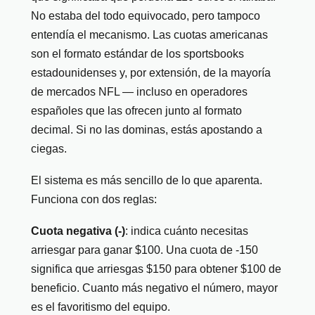
No estaba del todo equivocado, pero tampoco
entendía el mecanismo. Las cuotas americanas
son el formato estándar de los sportsbooks
estadounidenses y, por extensión, de la mayoría
de mercados NFL — incluso en operadores
españoles que las ofrecen junto al formato
decimal. Si no las dominas, estás apostando a
ciegas.
El sistema es más sencillo de lo que aparenta.
Funciona con dos reglas:
Cuota negativa (-)
: indica cuánto necesitas
arriesgar para ganar $100. Una cuota de -150
significa que arriesgas $150 para obtener $100 de
beneficio. Cuanto más negativo el número, mayor
es el favoritismo del equipo.