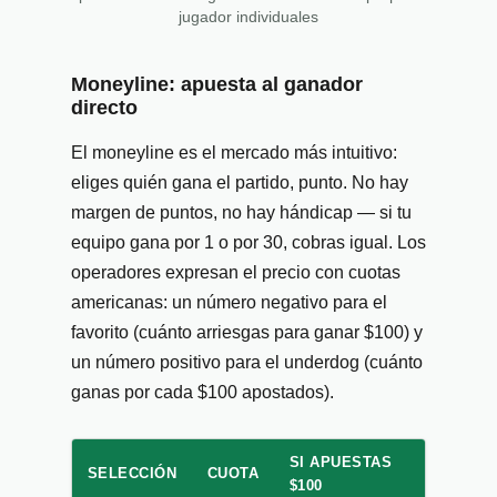
jugador individuales
Moneyline: apuesta al ganador
directo
El moneyline es el mercado más intuitivo:
eliges quién gana el partido, punto. No hay
margen de puntos, no hay hándicap — si tu
equipo gana por 1 o por 30, cobras igual. Los
operadores expresan el precio con cuotas
americanas: un número negativo para el
favorito (cuánto arriesgas para ganar $100) y
un número positivo para el underdog (cuánto
ganas por cada $100 apostados).
SI APUESTAS
SELECCIÓN
CUOTA
$100