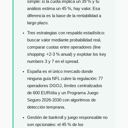
simple: si la cuota implica un 39 % y tu
análisis estima un 45 %, hay valor. Esa
diferencia es la base de la rentabilidad a
largo plazo.
Tres estrategias con respaldo estadístico:
buscar valor mediante probabilidad real,
comparar cuotas entre operadores (line
shopping: +2-3 % anual) y explotar los key
numbers 3 y 7 en el spread.
España es el único mercado donde
ninguna guía NFL cubre la regulación: 77
operadores DGOJ, límites centralizados
de 600 EUR/día y un Programa Juego
Seguro 2026-2030 con algoritmos de
detección temprana.
Gestión de bankroll y juego responsable no
son opcionales: el 45 % de los