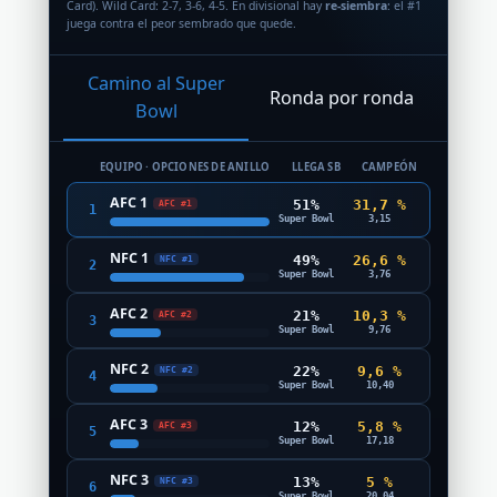
Card). Wild Card: 2-7, 3-6, 4-5. En divisional hay
re-siembra
: el #1
juega contra el peor sembrado que quede.
Camino al Super
Ronda por ronda
Bowl
EQUIPO · OPCIONES DE ANILLO
LLEGA SB
CAMPEÓN
AFC 1
51%
31,7 %
AFC #1
1
Super Bowl
3,15
NFC 1
49%
26,6 %
NFC #1
2
Super Bowl
3,76
AFC 2
21%
10,3 %
AFC #2
3
Super Bowl
9,76
NFC 2
22%
9,6 %
NFC #2
4
Super Bowl
10,40
AFC 3
12%
5,8 %
AFC #3
5
Super Bowl
17,18
NFC 3
13%
5 %
NFC #3
6
Super Bowl
20,04