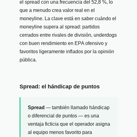
el spread con una frecuencia del 52,8 %, lo
que a menudo crea valor real en el
moneyline. La clave está en saber cuándo el
moneyline supera al spread: partidos
cerrados entre rivales de división, underdogs
con buen rendimiento en EPA ofensivo y
favoritos ligeramente inflados por la opinión
pública.
Spread: el hándicap de puntos
Spread
— también llamado hándicap
o diferencial de puntos — es una
ventaja ficticia que el operador asigna
al equipo menos favorito para