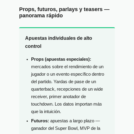
Props, futuros, parlays y teasers —
panorama rápido
Apuestas individuales de alto
control
Props (apuestas especiales):
mercados sobre el rendimiento de un
jugador o un evento específico dentro
del partido. Yardas de pase de un
quarterback, recepciones de un wide
receiver, primer anotador de
touchdown. Los datos importan más
que la intuición.
Futuros:
apuestas a largo plazo —
ganador del Super Bowl, MVP de la