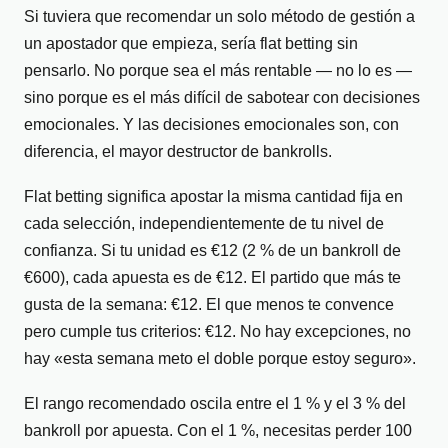
Si tuviera que recomendar un solo método de gestión a
un apostador que empieza, sería flat betting sin
pensarlo. No porque sea el más rentable — no lo es —
sino porque es el más difícil de sabotear con decisiones
emocionales. Y las decisiones emocionales son, con
diferencia, el mayor destructor de bankrolls.
Flat betting significa apostar la misma cantidad fija en
cada selección, independientemente de tu nivel de
confianza. Si tu unidad es €12 (2 % de un bankroll de
€600), cada apuesta es de €12. El partido que más te
gusta de la semana: €12. El que menos te convence
pero cumple tus criterios: €12. No hay excepciones, no
hay «esta semana meto el doble porque estoy seguro».
El rango recomendado oscila entre el 1 % y el 3 % del
bankroll por apuesta. Con el 1 %, necesitas perder 100