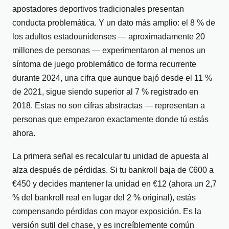
apostadores deportivos tradicionales presentan
conducta problemática. Y un dato más amplio: el 8 % de
los adultos estadounidenses — aproximadamente 20
millones de personas — experimentaron al menos un
síntoma de juego problemático de forma recurrente
durante 2024, una cifra que aunque bajó desde el 11 %
de 2021, sigue siendo superior al 7 % registrado en
2018. Estas no son cifras abstractas — representan a
personas que empezaron exactamente donde tú estás
ahora.
La primera señal es recalcular tu unidad de apuesta al
alza después de pérdidas. Si tu bankroll baja de €600 a
€450 y decides mantener la unidad en €12 (ahora un 2,7
% del bankroll real en lugar del 2 % original), estás
compensando pérdidas con mayor exposición. Es la
versión sutil del chase, y es increíblemente común