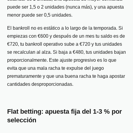
puede ser 1,5 o 2 unidades (nunca más), y una apuesta
menor puede ser 0,5 unidades.
El bankroll no es estático a lo largo de la temporada. Si
empiezas con €600 y después de un mes tu saldo es de
€720, tu bankroll operativo sube a €720 y tus unidades
se recalculan al alza. Si baja a €480, tus unidades bajan
proporcionalmente. Este ajuste progresivo es lo que
evita que una mala racha te expulse del juego
prematuramente y que una buena racha te haga apostar
cantidades desproporcionadas.
Flat betting: apuesta fija del 1-3 % por
selección