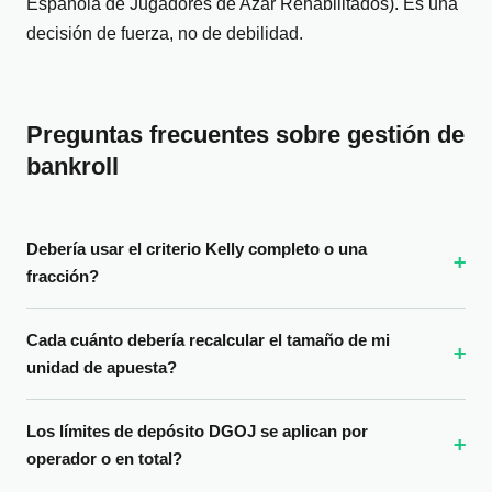
Española de Jugadores de Azar Rehabilitados). Es una
decisión de fuerza, no de debilidad.
Preguntas frecuentes sobre gestión de
bankroll
Debería usar el criterio Kelly completo o una
fracción?
Cada cuánto debería recalcular el tamaño de mi
unidad de apuesta?
Los límites de depósito DGOJ se aplican por
operador o en total?