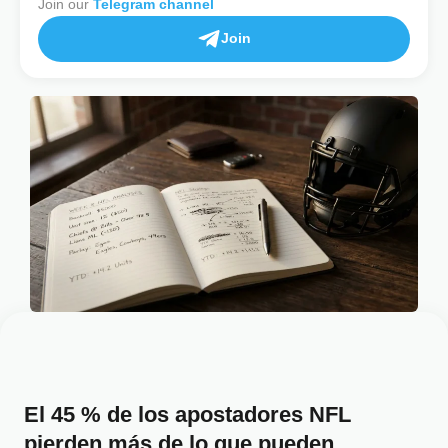
Join our
Telegram channel
Join
El 45 % de los apostadores NFL
pierden más de lo que pueden