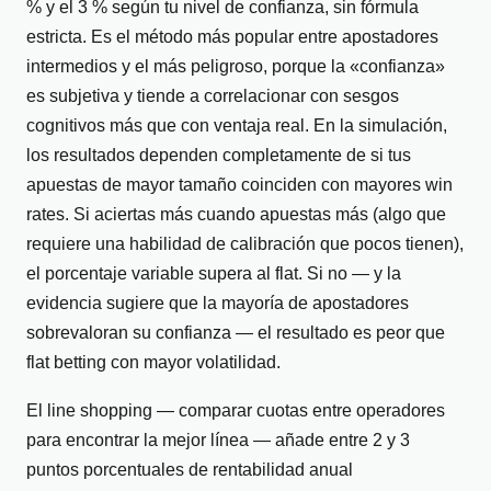
% y el 3 % según tu nivel de confianza, sin fórmula
estricta. Es el método más popular entre apostadores
intermedios y el más peligroso, porque la «confianza»
es subjetiva y tiende a correlacionar con sesgos
cognitivos más que con ventaja real. En la simulación,
los resultados dependen completamente de si tus
apuestas de mayor tamaño coinciden con mayores win
rates. Si aciertas más cuando apuestas más (algo que
requiere una habilidad de calibración que pocos tienen),
el porcentaje variable supera al flat. Si no — y la
evidencia sugiere que la mayoría de apostadores
sobrevaloran su confianza — el resultado es peor que
flat betting con mayor volatilidad.
El line shopping — comparar cuotas entre operadores
para encontrar la mejor línea — añade entre 2 y 3
puntos porcentuales de rentabilidad anual