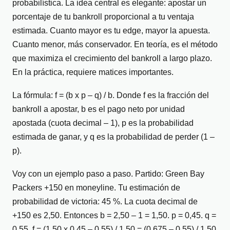
probabilística. La idea central es elegante: apostar un
porcentaje de tu bankroll proporcional a tu ventaja
estimada. Cuanto mayor es tu edge, mayor la apuesta.
Cuanto menor, más conservador. En teoría, es el método
que maximiza el crecimiento del bankroll a largo plazo.
En la práctica, requiere matices importantes.
La fórmula: f = (b x p – q) / b. Donde f es la fracción del
bankroll a apostar, b es el pago neto por unidad
apostada (cuota decimal – 1), p es la probabilidad
estimada de ganar, y q es la probabilidad de perder (1 –
p).
Voy con un ejemplo paso a paso. Partido: Green Bay
Packers +150 en moneyline. Tu estimación de
probabilidad de victoria: 45 %. La cuota decimal de
+150 es 2,50. Entonces b = 2,50 – 1 = 1,50. p = 0,45. q =
0,55. f = (1,50 x 0,45 – 0,55) / 1,50 = (0,675 – 0,55) / 1,50