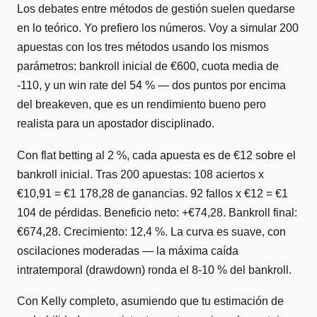
Los debates entre métodos de gestión suelen quedarse
en lo teórico. Yo prefiero los números. Voy a simular 200
apuestas con los tres métodos usando los mismos
parámetros: bankroll inicial de €600, cuota media de
-110, y un win rate del 54 % — dos puntos por encima
del breakeven, que es un rendimiento bueno pero
realista para un apostador disciplinado.
Con flat betting al 2 %, cada apuesta es de €12 sobre el
bankroll inicial. Tras 200 apuestas: 108 aciertos x
€10,91 = €1 178,28 de ganancias. 92 fallos x €12 = €1
104 de pérdidas. Beneficio neto: +€74,28. Bankroll final:
€674,28. Crecimiento: 12,4 %. La curva es suave, con
oscilaciones moderadas — la máxima caída
intratemporal (drawdown) ronda el 8-10 % del bankroll.
Con Kelly completo, asumiendo que tu estimación de