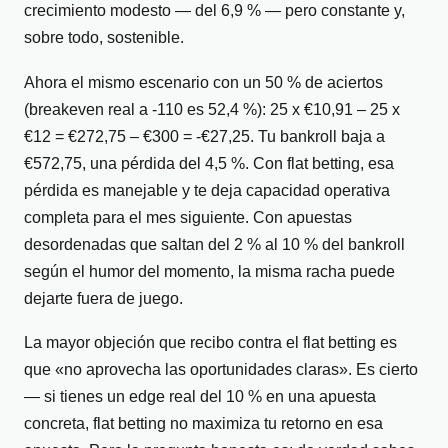
crecimiento modesto — del 6,9 % — pero constante y,
sobre todo, sostenible.
Ahora el mismo escenario con un 50 % de aciertos
(breakeven real a -110 es 52,4 %): 25 x €10,91 – 25 x
€12 = €272,75 – €300 = -€27,25. Tu bankroll baja a
€572,75, una pérdida del 4,5 %. Con flat betting, esa
pérdida es manejable y te deja capacidad operativa
completa para el mes siguiente. Con apuestas
desordenadas que saltan del 2 % al 10 % del bankroll
según el humor del momento, la misma racha puede
dejarte fuera de juego.
La mayor objeción que recibo contra el flat betting es
que «no aprovecha las oportunidades claras». Es cierto
— si tienes un edge real del 10 % en una apuesta
concreta, flat betting no maximiza tu retorno en esa