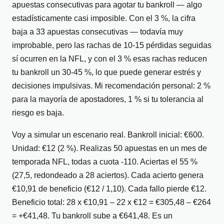
apuestas consecutivas para agotar tu bankroll — algo
estadísticamente casi imposible. Con el 3 %, la cifra
baja a 33 apuestas consecutivas — todavía muy
improbable, pero las rachas de 10-15 pérdidas seguidas
sí ocurren en la NFL, y con el 3 % esas rachas reducen
tu bankroll un 30-45 %, lo que puede generar estrés y
decisiones impulsivas. Mi recomendación personal: 2 %
para la mayoría de apostadores, 1 % si tu tolerancia al
riesgo es baja.
Voy a simular un escenario real. Bankroll inicial: €600.
Unidad: €12 (2 %). Realizas 50 apuestas en un mes de
temporada NFL, todas a cuota -110. Aciertas el 55 %
(27,5, redondeado a 28 aciertos). Cada acierto genera
€10,91 de beneficio (€12 / 1,10). Cada fallo pierde €12.
Beneficio total: 28 x €10,91 – 22 x €12 = €305,48 – €264
= +€41,48. Tu bankroll sube a €641,48. Es un