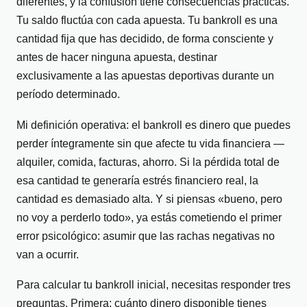
diferentes, y la confusión tiene consecuencias prácticas.
Tu saldo fluctúa con cada apuesta. Tu bankroll es una
cantidad fija que has decidido, de forma consciente y
antes de hacer ninguna apuesta, destinar
exclusivamente a las apuestas deportivas durante un
período determinado.
Mi definición operativa: el bankroll es dinero que puedes
perder íntegramente sin que afecte tu vida financiera —
alquiler, comida, facturas, ahorro. Si la pérdida total de
esa cantidad te generaría estrés financiero real, la
cantidad es demasiado alta. Y si piensas «bueno, pero
no voy a perderlo todo», ya estás cometiendo el primer
error psicológico: asumir que las rachas negativas no
van a ocurrir.
Para calcular tu bankroll inicial, necesitas responder tres
preguntas. Primera: cuánto dinero disponible tienes