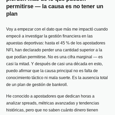
permitirse — la causa es no tener un
plan
Voy a empezar con el dato que más me impactó cuando
empecé a investigar la gestión financiera en las
apuestas deportivas: hasta el 45 % de los apostadores
NFL han declarado perder una cantidad superior a la
que podían permitirse. No es una cifra marginal — es
casi la mitad. Y después de casi una década en esto,
puedo afirmar que la causa principal no es falta de
conocimiento táctico ni mala suerte. Es la ausencia total
de un plan de gestión de bankroll.
He conocido a apostadores que dedican horas a
analizar spreads, métricas avanzadas y tendencias
históricas, pero que no saben cuánto dinero tienen