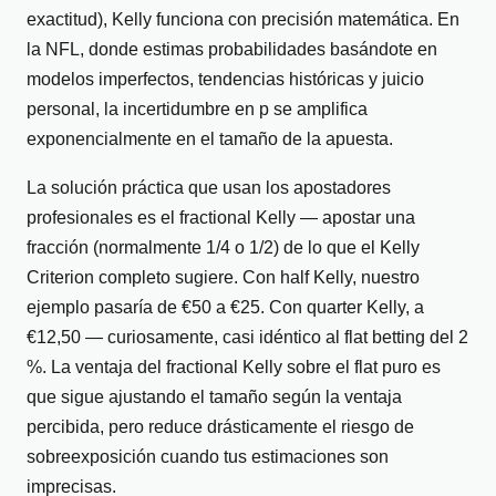
exactitud), Kelly funciona con precisión matemática. En
la NFL, donde estimas probabilidades basándote en
modelos imperfectos, tendencias históricas y juicio
personal, la incertidumbre en p se amplifica
exponencialmente en el tamaño de la apuesta.
La solución práctica que usan los apostadores
profesionales es el fractional Kelly — apostar una
fracción (normalmente 1/4 o 1/2) de lo que el Kelly
Criterion completo sugiere. Con half Kelly, nuestro
ejemplo pasaría de €50 a €25. Con quarter Kelly, a
€12,50 — curiosamente, casi idéntico al flat betting del 2
%. La ventaja del fractional Kelly sobre el flat puro es
que sigue ajustando el tamaño según la ventaja
percibida, pero reduce drásticamente el riesgo de
sobreexposición cuando tus estimaciones son
imprecisas.