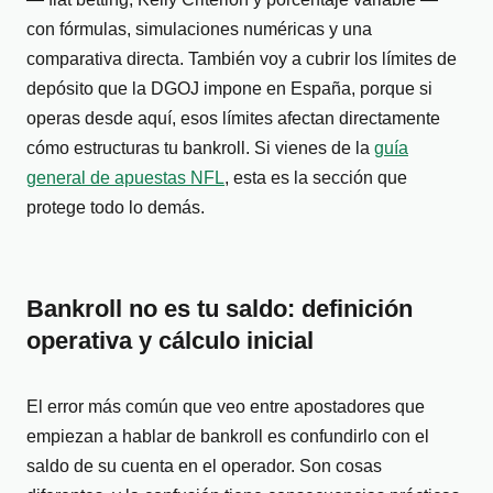
con fórmulas, simulaciones numéricas y una
comparativa directa. También voy a cubrir los límites de
depósito que la DGOJ impone en España, porque si
operas desde aquí, esos límites afectan directamente
cómo estructuras tu bankroll. Si vienes de la
guía
general de apuestas NFL
, esta es la sección que
protege todo lo demás.
Bankroll no es tu saldo: definición
operativa y cálculo inicial
El error más común que veo entre apostadores que
empiezan a hablar de bankroll es confundirlo con el
saldo de su cuenta en el operador. Son cosas