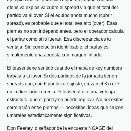
ofensiva explosiva cubre el spread y a que el total del
partido va al over. Si el equipo anota mucho (cubrir
spread), es probable que el total sea alto (over). Esas
piernas no son independientes, pero el operador calcula
el parlay como si lo fueran. Esa discrepancia es tu
ventaja. Sin correlación identificable, el parlay es
simplemente una apuesta con margen inflado.
El teaser tiene sentido cuando el mapa de key numbers
trabaja a tu favor. Si dos partidos de la jornada tienen
spreads que, con 6 puntos de ajuste, cruzan el 3 o el 7
en la dirección correcta, el teaser ofrece una ventaja
estructural que el parlay no puede replicar. No necesitas
correlación entre piernas — necesitas líneas que crucen
umbrales estadísticamente significativos.
Don Feeney, diseñador de la encuesta NGAGE del