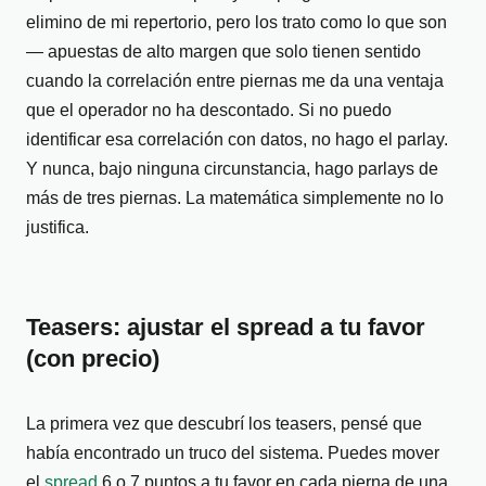
elimino de mi repertorio, pero los trato como lo que son
— apuestas de alto margen que solo tienen sentido
cuando la correlación entre piernas me da una ventaja
que el operador no ha descontado. Si no puedo
identificar esa correlación con datos, no hago el parlay.
Y nunca, bajo ninguna circunstancia, hago parlays de
más de tres piernas. La matemática simplemente no lo
justifica.
Teasers: ajustar el spread a tu favor
(con precio)
La primera vez que descubrí los teasers, pensé que
había encontrado un truco del sistema. Puedes mover
el
spread
6 o 7 puntos a tu favor en cada pierna de una