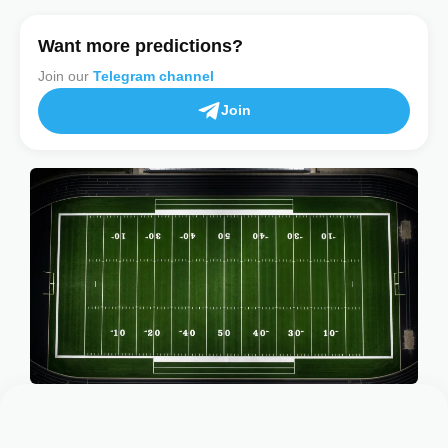
Want more predictions?
Join our
Telegram channel
Join