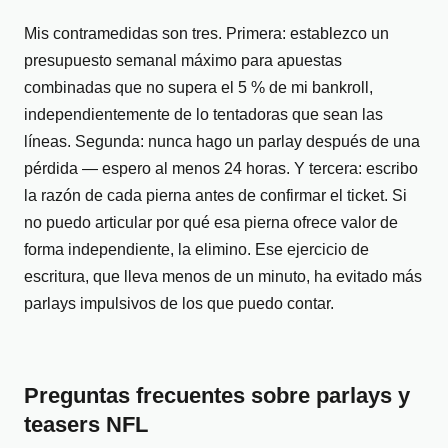
Mis contramedidas son tres. Primera: establezco un
presupuesto semanal máximo para apuestas
combinadas que no supera el 5 % de mi bankroll,
independientemente de lo tentadoras que sean las
líneas. Segunda: nunca hago un parlay después de una
pérdida — espero al menos 24 horas. Y tercera: escribo
la razón de cada pierna antes de confirmar el ticket. Si
no puedo articular por qué esa pierna ofrece valor de
forma independiente, la elimino. Ese ejercicio de
escritura, que lleva menos de un minuto, ha evitado más
parlays impulsivos de los que puedo contar.
Preguntas frecuentes sobre parlays y
teasers NFL