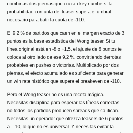
combinas dos piernas que cruzan key numbers, la
probabilidad conjunta del teaser supera el umbral
necesario para batir la cuota de -110.
El 9,2 % de partidos que caen en el margen exacto de 3
puntos es la base estadística del Wong teaser. Si tu
línea original está en -8 o +1,5, el ajuste de 6 puntos te
coloca al otro lado de ese 9,2 %, convirtiendo derrotas
probables en pushes o victorias. Multiplicado por dos
piernas, el efecto acumulado es suficiente para generar
un win rate histórico que supera el breakeven de -110.
Pero el Wong teaser no es una receta mágica.
Necesitas disciplina para esperar las líneas correctas —
no todos los partidos producen spreads que califican.
Necesitas un operador que ofrezca teasers de 6 puntos
a -110, lo que no es universal. Y necesitas evitar la