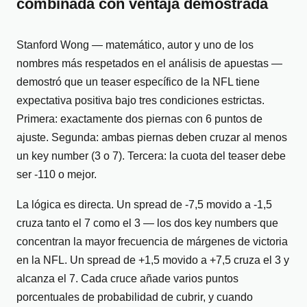
combinada con ventaja demostrada
Stanford Wong — matemático, autor y uno de los
nombres más respetados en el análisis de apuestas —
demostró que un teaser específico de la NFL tiene
expectativa positiva bajo tres condiciones estrictas.
Primera: exactamente dos piernas con 6 puntos de
ajuste. Segunda: ambas piernas deben cruzar al menos
un key number (3 o 7). Tercera: la cuota del teaser debe
ser -110 o mejor.
La lógica es directa. Un spread de -7,5 movido a -1,5
cruza tanto el 7 como el 3 — los dos key numbers que
concentran la mayor frecuencia de márgenes de victoria
en la NFL. Un spread de +1,5 movido a +7,5 cruza el 3 y
alcanza el 7. Cada cruce añade varios puntos
porcentuales de probabilidad de cubrir, y cuando