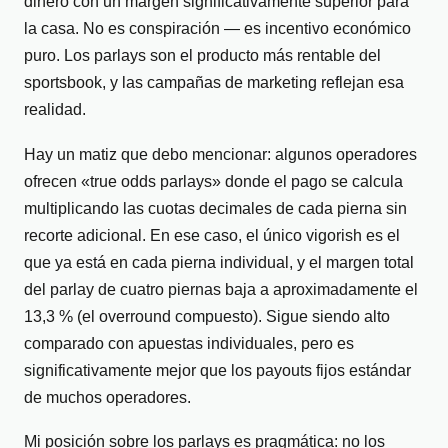
dinero con un margen significativamente superior para
la casa. No es conspiración — es incentivo económico
puro. Los parlays son el producto más rentable del
sportsbook, y las campañas de marketing reflejan esa
realidad.
Hay un matiz que debo mencionar: algunos operadores
ofrecen «true odds parlays» donde el pago se calcula
multiplicando las cuotas decimales de cada pierna sin
recorte adicional. En ese caso, el único vigorish es el
que ya está en cada pierna individual, y el margen total
del parlay de cuatro piernas baja a aproximadamente el
13,3 % (el overround compuesto). Sigue siendo alto
comparado con apuestas individuales, pero es
significativamente mejor que los payouts fijos estándar
de muchos operadores.
Mi posición sobre los parlays es pragmática: no los