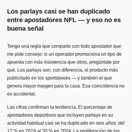
Los parlays casi se han duplicado
entre apostadores NFL — y eso no es
buena señal
Tengo una regla que comparto con todo apostador que
me pide consejo: si un operador promociona un tipo de
apuesta con más insistencia que otros, pregúntate por
qué. Los parlays son, con diferencia, el producto más
publicitado en los sportsbooks — y también el que
genera mayor margen para la casa. Esa coincidencia no
es accidental.
Las cifras confirman la tendencia. El porcentaje de
apostadores deportivos que incluyen parlays en su
actividad habitual casi se ha duplicado en seis años: del
17 % en 2018 al 30 % en 2024. La proliferación de los