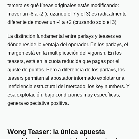
tercera es qué líneas originales estás modificando:
mover un -8 a -2 (cruzando el 7 y el 3) es radicalmente
diferente de mover un -4 a +2 (cruzando solo el 3).
La distinción fundamental entre parlays y teasers es
dónde reside la ventaja del operador. En los parlays, el
margen está en la multiplicación del vigorish. En los
teasers, está en la cuota reducida que pagas por el
ajuste de puntos. Pero a diferencia de los parlays, los
teasers permiten al apostador informado explotar una
ineficiencia estructural del mercado: los key numbers. Y
esa explotación, bajo condiciones muy específicas,
genera expectativa positiva.
Wong Teaser: la única apuesta