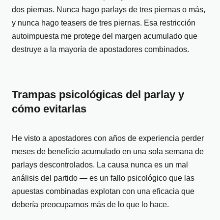
dos piernas. Nunca hago parlays de tres piernas o más,
y nunca hago teasers de tres piernas. Esa restricción
autoimpuesta me protege del margen acumulado que
destruye a la mayoría de apostadores combinados.
Trampas psicológicas del parlay y
cómo evitarlas
He visto a apostadores con años de experiencia perder
meses de beneficio acumulado en una sola semana de
parlays descontrolados. La causa nunca es un mal
análisis del partido — es un fallo psicológico que las
apuestas combinadas explotan con una eficacia que
debería preocuparnos más de lo que lo hace.