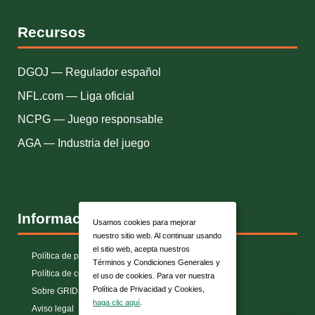
Recursos
DGOJ — Regulador español
NFL.com — Liga oficial
NCPG — Juego responsable
AGA — Industria del juego
Información
Usamos cookies para mejorar
nuestro sitio web. Al continuar usando
el sitio web, acepta nuestros
Política de privacidad
Términos y Condiciones Generales y
Política de cookies
el uso de cookies. Para ver nuestra
Política de Privacidad y Cookies,
Sobre GRIDSTAKE
haga clic aquí
.
Aviso legal