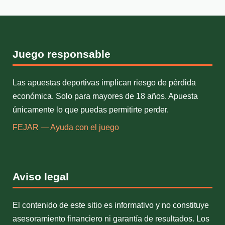
Juego responsable
Las apuestas deportivas implican riesgo de pérdida
económica. Solo para mayores de 18 años. Apuesta
únicamente lo que puedas permitirte perder.
FEJAR — Ayuda con el juego
Aviso legal
El contenido de este sitio es informativo y no constituye
asesoramiento financiero ni garantía de resultados. Los