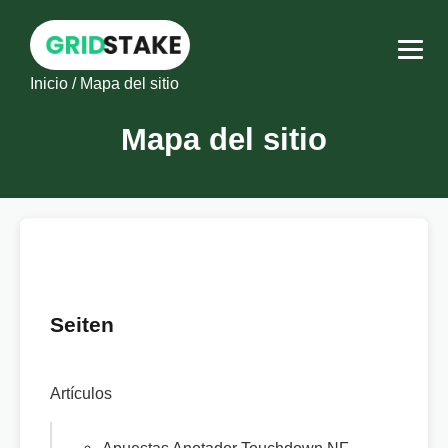
Inicio
/
Mapa del sitio
Mapa del sitio
Seiten
Artículos