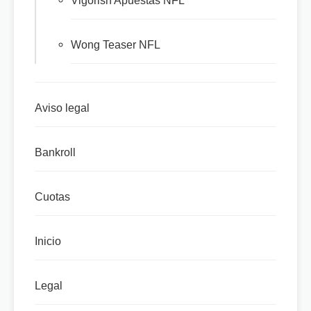
Vigorish Apuestas NFL
Wong Teaser NFL
Aviso legal
Bankroll
Cuotas
Inicio
Legal