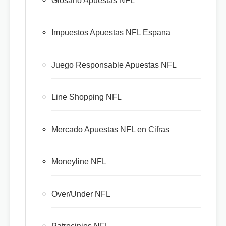
Glosario Apuestas NFL
Impuestos Apuestas NFL Espana
Juego Responsable Apuestas NFL
Line Shopping NFL
Mercado Apuestas NFL en Cifras
Moneyline NFL
Over/Under NFL