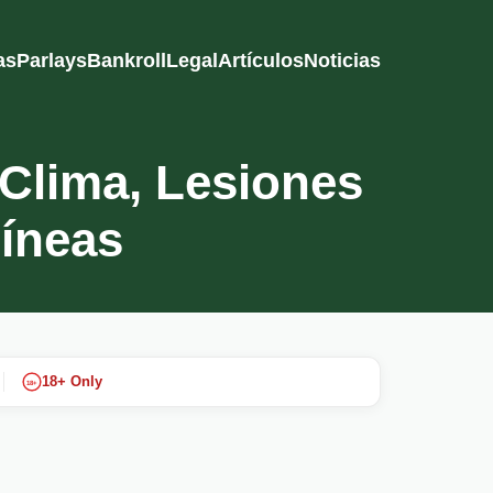
as
Parlays
Bankroll
Legal
Artículos
Noticias
Clima, Lesiones
íneas
18+ Only
18+