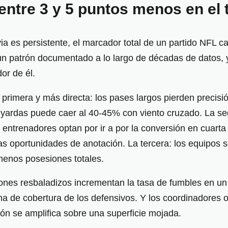
entre 3 y 5 puntos menos en el t
ia es persistente, el marcador total de un partido NFL c
n patrón documentado a lo largo de décadas de datos, y
or de él.
La primera y más directa: los pases largos pierden preci
ardas puede caer al 40-45% con viento cruzado. La segu
ntrenadores optan por ir a por la conversión en cuarta 
as oportunidades de anotación. La tercera: los equipos 
menos posesiones totales.
lones resbaladizos incrementan la tasa de fumbles en un
tana de cobertura de los defensivos. Y los coordinadore
ón se amplifica sobre una superficie mojada.