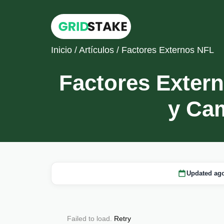
Inicio
/
Artículos
/
Factores Externos NFL
Factores Exter
y Ca
Updated ago
Failed to load.
Retry