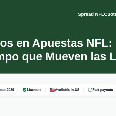
Spread NFL
Cuot
nos en Apuestas NFL: 
mpo que Mueven las L
sto 2026
Licensed
Available in US
Fast payouts