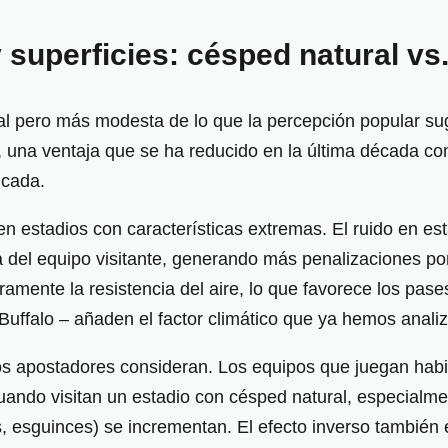
superficies: césped natural vs. a
al pero más modesta de lo que la percepción popular sug
, una ventaja que se ha reducido en la última década c
icada.
en estadios con características extremas. El ruido en e
 del equipo visitante, generando más penalizaciones por 
amente la resistencia del aire, lo que favorece los pases 
 Buffalo – añaden el factor climático que ya hemos anali
os apostadores consideran. Los equipos que juegan habit
Cuando visitan un estadio con césped natural, especial
s, esguinces) se incrementan. El efecto inverso también 