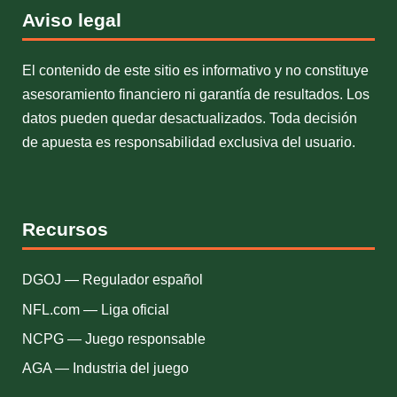
Aviso legal
El contenido de este sitio es informativo y no constituye
asesoramiento financiero ni garantía de resultados. Los
datos pueden quedar desactualizados. Toda decisión
de apuesta es responsabilidad exclusiva del usuario.
Recursos
DGOJ — Regulador español
NFL.com — Liga oficial
NCPG — Juego responsable
AGA — Industria del juego