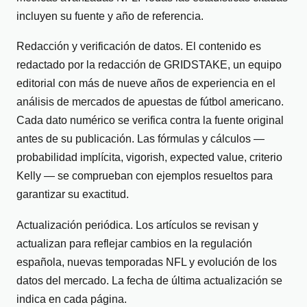
incluyen su fuente y año de referencia.
Redacción y verificación de datos. El contenido es
redactado por la redacción de GRIDSTAKE, un equipo
editorial con más de nueve años de experiencia en el
análisis de mercados de apuestas de fútbol americano.
Cada dato numérico se verifica contra la fuente original
antes de su publicación. Las fórmulas y cálculos —
probabilidad implícita, vigorish, expected value, criterio
Kelly — se comprueban con ejemplos resueltos para
garantizar su exactitud.
Actualización periódica. Los artículos se revisan y
actualizan para reflejar cambios en la regulación
española, nuevas temporadas NFL y evolución de los
datos del mercado. La fecha de última actualización se
indica en cada página.