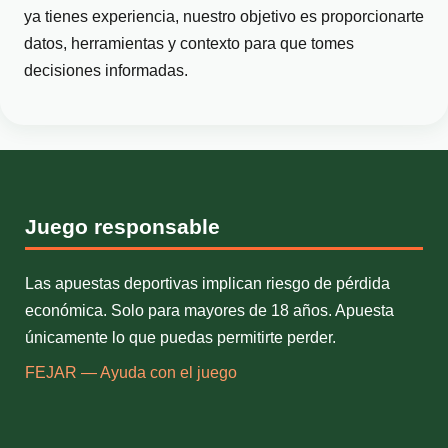
ya tienes experiencia, nuestro objetivo es proporcionarte
datos, herramientas y contexto para que tomes
decisiones informadas.
Juego responsable
Las apuestas deportivas implican riesgo de pérdida
económica. Solo para mayores de 18 años. Apuesta
únicamente lo que puedas permitirte perder.
FEJAR — Ayuda con el juego