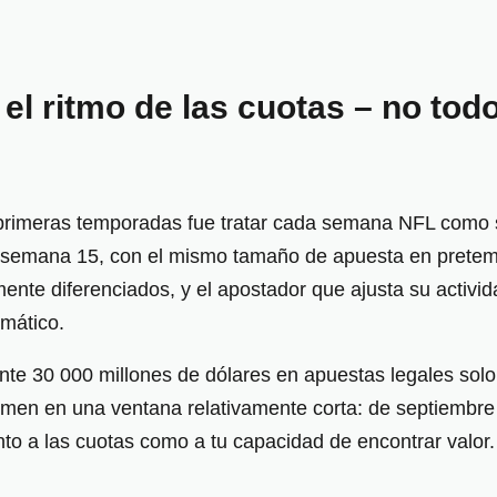
el ritmo de las cuotas – no tod
rimeras temporadas fue tratar cada semana NFL como si 
 semana 15, con el mismo tamaño de apuesta en pretemp
mente diferenciados, y el apostador que ajusta su activid
omático.
 30 000 millones de dólares en apuestas legales solo
en en una ventana relativamente corta: de septiembre 
nto a las cuotas como a tu capacidad de encontrar valor.