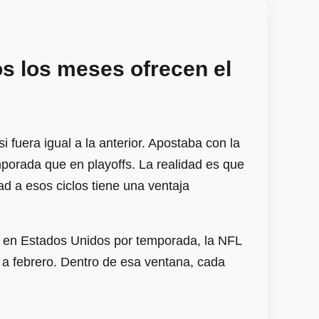
os los meses ofrecen el
fuera igual a la anterior. Apostaba con la
orada que en playoffs. La realidad es que
ad a esos ciclos tiene una ventaja
 en Estados Unidos por temporada, la NFL
a febrero. Dentro de esa ventana, cada