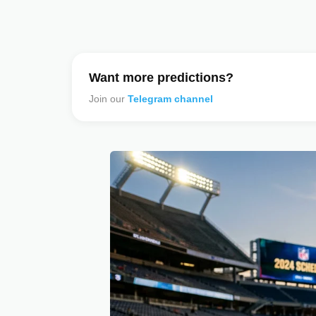
Want more predictions?
Join our
Telegram channel