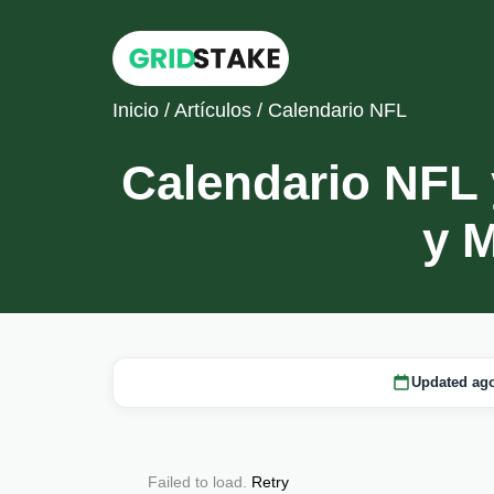
Inicio
/
Artículos
/
Calendario NFL
Calendario NFL 
y 
Updated ago
Failed to load.
Retry