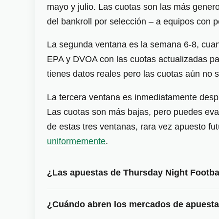
mayo y julio. Las cuotas son las más gene
del bankroll por selección – a equipos con 
La segunda ventana es la semana 6-8, cuand
EPA y DVOA con las cuotas actualizadas para
tienes datos reales pero las cuotas aún no s
La tercera ventana es inmediatamente desp
Las cuotas son más bajas, pero puedes evalu
de estas tres ventanas, rara vez apuesto fu
uniformemente
.
¿Las apuestas de Thursday Night Footbal
¿Cuándo abren los mercados de apuesta