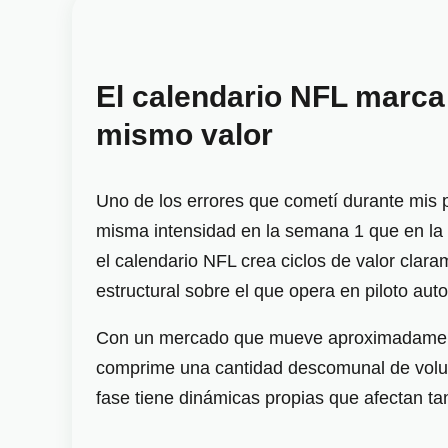
El calendario NFL marca 
mismo valor
Uno de los errores que cometí durante mis p
misma intensidad en la semana 1 que en la
el calendario NFL crea ciclos de valor clara
estructural sobre el que opera en piloto aut
Con un mercado que mueve aproximadamente
comprime una cantidad descomunal de volum
fase tiene dinámicas propias que afectan ta