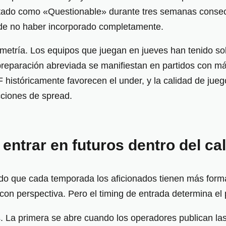
uetado como «Questionable» durante tres semanas consec
ede no haber incorporado completamente.
imetría. Los equipos que juegan en jueves han tenido so
 preparación abreviada se manifiestan en partidos con m
istóricamente favorecen el under, y la calidad de juego t
cciones de spread.
ntrar en futuros dentro del ca
cado que cada temporada los aficionados tienen más form
con perspectiva. Pero el timing de entrada determina el
s. La primera se abre cuando los operadores publican la