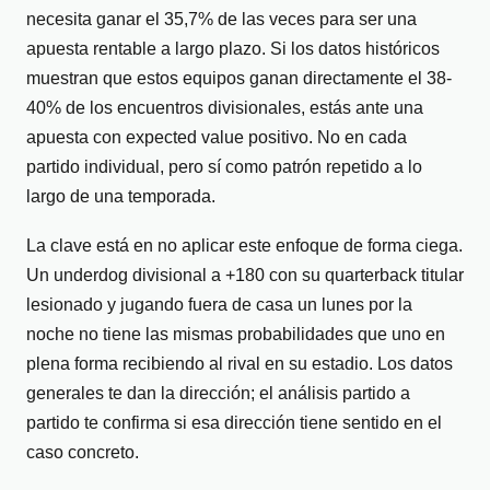
necesita ganar el 35,7% de las veces para ser una
apuesta rentable a largo plazo. Si los datos históricos
muestran que estos equipos ganan directamente el 38-
40% de los encuentros divisionales, estás ante una
apuesta con expected value positivo. No en cada
partido individual, pero sí como patrón repetido a lo
largo de una temporada.
La clave está en no aplicar este enfoque de forma ciega.
Un underdog divisional a +180 con su quarterback titular
lesionado y jugando fuera de casa un lunes por la
noche no tiene las mismas probabilidades que uno en
plena forma recibiendo al rival en su estadio. Los datos
generales te dan la dirección; el análisis partido a
partido te confirma si esa dirección tiene sentido en el
caso concreto.