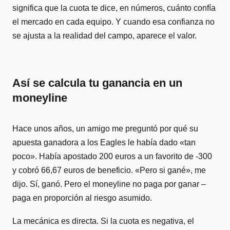
significa que la cuota te dice, en números, cuánto confía
el mercado en cada equipo. Y cuando esa confianza no
se ajusta a la realidad del campo, aparece el valor.
Así se calcula tu ganancia en un
moneyline
Hace unos años, un amigo me preguntó por qué su
apuesta ganadora a los Eagles le había dado «tan
poco». Había apostado 200 euros a un favorito de -300
y cobró 66,67 euros de beneficio. «Pero si gané», me
dijo. Sí, ganó. Pero el moneyline no paga por ganar –
paga en proporción al riesgo asumido.
La mecánica es directa. Si la cuota es negativa, el