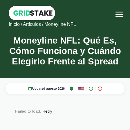
Inicio
/
Artículos
/
Moneyline NFL
Moneyline NFL: Qué Es,
Cómo Funciona y Cuándo
Elegirlo Frente al Spread
Updated agosto 2026
18+
Failed to load.
Retry