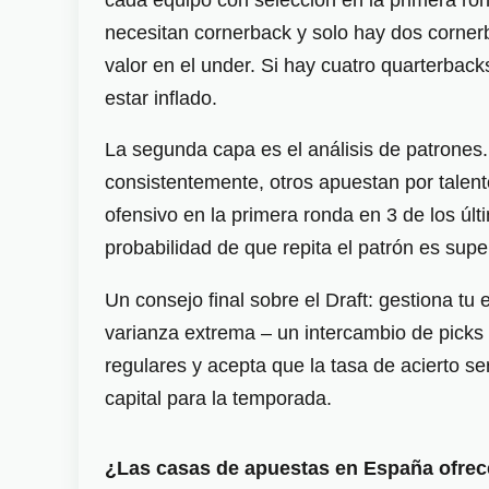
necesitan cornerback y solo hay dos corner
valor en el under. Si hay cuatro quarterba
estar inflado.
La segunda capa es el análisis de patrones. 
consistentemente, otros apuestan por talent
ofensivo en la primera ronda en 3 de los últ
probabilidad de que repita el patrón es sup
Un consejo final sobre el Draft: gestiona t
varianza extrema – un intercambio de picks
regulares y acepta que la tasa de acierto ser
capital para la temporada.
¿Las casas de apuestas en España ofrec