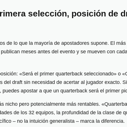
imera selección, posición de dr
s de lo que la mayoría de apostadores supone. El más p
e publican meses antes del evento y se mueven con cada 
sición: «Será el primer quarterback seleccionado» o «Cu
el draft sin necesidad de acertar al jugador exacto. Si 
 puedes apostar a que un quarterback será el primer pic
ás nicho pero potencialmente más rentables. «Quarterba
ades de los 32 equipos, la profundidad de la clase de qu
fico – no la intuición generalista – marca la diferencia.