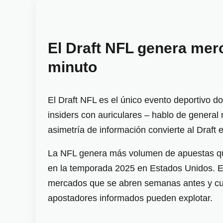
El Draft NFL genera mer
minuto
El Draft NFL es el único evento deportivo do
insiders con auriculares – hablo de genera
asimetría de información convierte al Draft
La NFL genera más volumen de apuestas que
en la temporada 2025 en Estados Unidos. El
mercados que se abren semanas antes y cuot
apostadores informados pueden explotar.