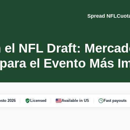
Spread NFL
Cuot
 el NFL Draft: Mercad
 para el Evento Más I
sto 2026
Licensed
Available in US
Fast payouts