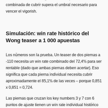
combinada de cubrir supera el umbral necesario para
vencer el vigorish.
Simulación: win rate histórico del
Wong teaser a 1 000 apuestas
Los números son la prueba. Un teaser de dos piernas a
-110 necesita un win rate combinado del 72,4% para ser
rentable (dado que ambas piernas deben acertar). Eso
significa que cada pierna individual necesita cubrir
aproximadamente el 85,1% de las veces – porque 0,851
x 0,851 = 0,724.
Las piernas que cruzan los key numbers 3 y 7 con 6
puntos de ajuste tienen un win rate individual histórico