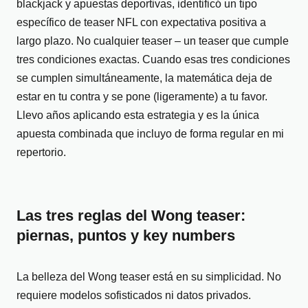
blackjack y apuestas deportivas, identificó un tipo
específico de teaser NFL con expectativa positiva a
largo plazo. No cualquier teaser – un teaser que cumple
tres condiciones exactas. Cuando esas tres condiciones
se cumplen simultáneamente, la matemática deja de
estar en tu contra y se pone (ligeramente) a tu favor.
Llevo años aplicando esta estrategia y es la única
apuesta combinada que incluyo de forma regular en mi
repertorio.
Las tres reglas del Wong teaser:
piernas, puntos y key numbers
La belleza del Wong teaser está en su simplicidad. No
requiere modelos sofisticados ni datos privados.