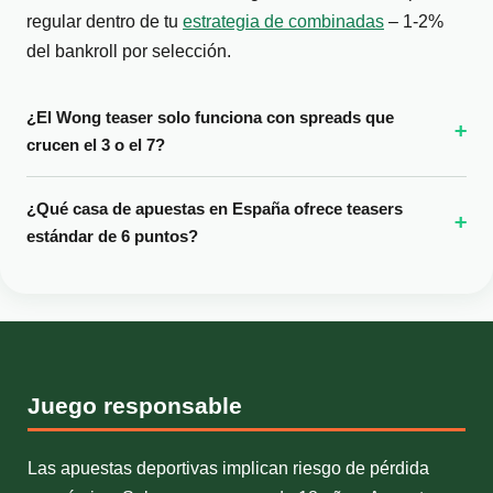
regular dentro de tu
estrategia de combinadas
– 1-2%
del bankroll por selección.
¿El Wong teaser solo funciona con spreads que
crucen el 3 o el 7?
¿Qué casa de apuestas en España ofrece teasers
estándar de 6 puntos?
Juego responsable
Las apuestas deportivas implican riesgo de pérdida