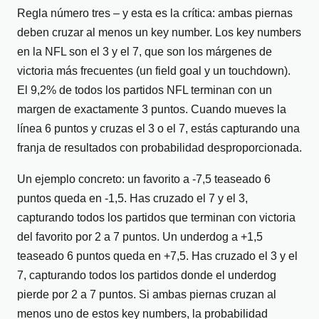
Regla número tres – y esta es la crítica: ambas piernas
deben cruzar al menos un key number. Los key numbers
en la NFL son el 3 y el 7, que son los márgenes de
victoria más frecuentes (un field goal y un touchdown).
El 9,2% de todos los partidos NFL terminan con un
margen de exactamente 3 puntos. Cuando mueves la
línea 6 puntos y cruzas el 3 o el 7, estás capturando una
franja de resultados con probabilidad desproporcionada.
Un ejemplo concreto: un favorito a -7,5 teaseado 6
puntos queda en -1,5. Has cruzado el 7 y el 3,
capturando todos los partidos que terminan con victoria
del favorito por 2 a 7 puntos. Un underdog a +1,5
teaseado 6 puntos queda en +7,5. Has cruzado el 3 y el
7, capturando todos los partidos donde el underdog
pierde por 2 a 7 puntos. Si ambas piernas cruzan al
menos uno de estos key numbers, la probabilidad