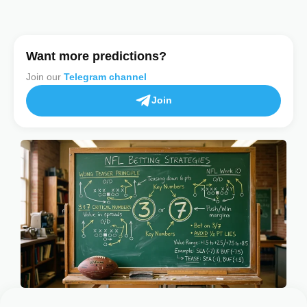
Want more predictions?
Join our
Telegram channel
Join