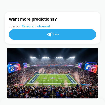
Want more predictions?
Join our
Telegram channel
Join