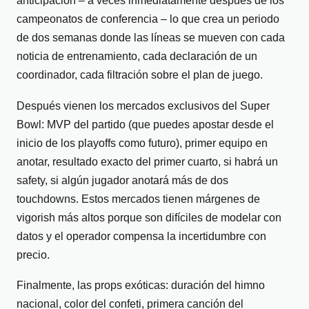
anticipación – a veces inmediatamente después de los
campeonatos de conferencia – lo que crea un periodo
de dos semanas donde las líneas se mueven con cada
noticia de entrenamiento, cada declaración de un
coordinador, cada filtración sobre el plan de juego.
Después vienen los mercados exclusivos del Super
Bowl: MVP del partido (que puedes apostar desde el
inicio de los playoffs como futuro), primer equipo en
anotar, resultado exacto del primer cuarto, si habrá un
safety, si algún jugador anotará más de dos
touchdowns. Estos mercados tienen márgenes de
vigorish más altos porque son difíciles de modelar con
datos y el operador compensa la incertidumbre con
precio.
Finalmente, las props exóticas: duración del himno
nacional, color del confeti, primera canción del