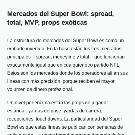
Mercados del Super Bowl: spread,
total, MVP, props exóticas
La estructura de mercados del Super Bowl es como un
embudo invertido. En la base están los tres mercados
principales – spread, moneyline y total – que funcionan
exactamente igual que en cualquier otro partido NFL.
Estos son los mercados donde los operadores afilan sus
líneas con más precisión, porque reciben el mayor
volumen de dinero profesional.
Un nivel por encima están las props de jugador
estándar: yardas de pase, yardas de carrera,
recepciones, touchdowns. La particularidad del Super
Bowl es que estas líneas se publican con semanas de