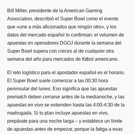
Bill Miller, presidente de la American Gaming
Association, describió el Super Bowl como el evento
que «une a más aficionados que ningún otro», y los
datos del mercado español lo confirman: el volumen de
apuestas en operadores DGOJ durante la semana del
Super Bowl supera con creces al de cualquier otra
semana del año para mercados de fútbol americano.
El reto logístico para el apostador español es el horario.
El Super Bowl suele comenzar a las 00:30 hora
peninsular del lunes. Eso significa que las apuestas
prematch deben cerrarse antes de la medianoche, y las
apuestas en vivo se extienden hasta las 4:00-4:30 de la
madrugada. Si tu plan incluye apuestas en vivo,
prepárate para una noche larga – y establece un límite
de apuestas antes de empezar, porque la fatiga a esas