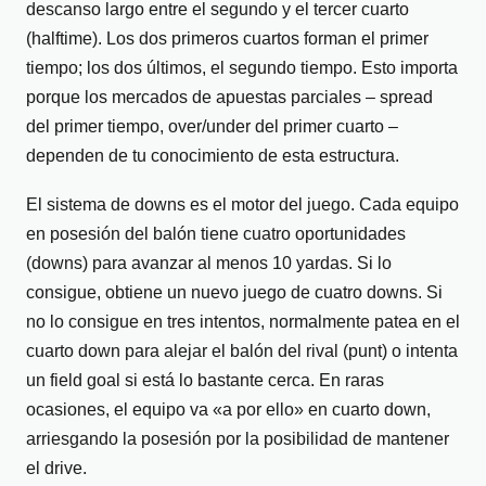
descanso largo entre el segundo y el tercer cuarto
(halftime). Los dos primeros cuartos forman el primer
tiempo; los dos últimos, el segundo tiempo. Esto importa
porque los mercados de apuestas parciales – spread
del primer tiempo, over/under del primer cuarto –
dependen de tu conocimiento de esta estructura.
El sistema de downs es el motor del juego. Cada equipo
en posesión del balón tiene cuatro oportunidades
(downs) para avanzar al menos 10 yardas. Si lo
consigue, obtiene un nuevo juego de cuatro downs. Si
no lo consigue en tres intentos, normalmente patea en el
cuarto down para alejar el balón del rival (punt) o intenta
un field goal si está lo bastante cerca. En raras
ocasiones, el equipo va «a por ello» en cuarto down,
arriesgando la posesión por la posibilidad de mantener
el drive.