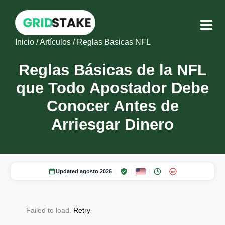
Inicio
/
Artículos
/
Reglas Basicas NFL
Reglas Básicas de la NFL
que Todo Apostador Debe
Conocer Antes de
Arriesgar Dinero
Updated agosto 2026
18+
Failed to load.
Retry