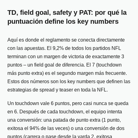
TD, field goal, safety y PAT: por qué la
puntuación define los key numbers
Aquí es donde el reglamento se conecta directamente
con las apuestas. El 9,2% de todos los partidos NFL
terminan con un margen de victoria de exactamente 3
puntos – un field goal de diferencia. El 7 (touchdown
más punto extra) es el segundo margen más frecuente.
Estos dos números son los key numbers que definen las
estrategias de spread y teaser en toda la NFL.
Un touchdown vale 6 puntos, pero casi nunca se queda
en 6. Después de cada touchdown, el equipo intenta
una conversión: una patada de punto extra (1 punto,
exitosa el 94% de las veces) o una conversión de dos
puntos (carrera o pase desde la yarda 2, exitosa