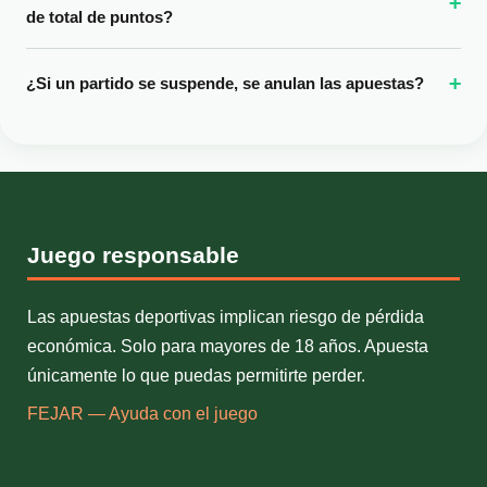
de total de puntos?
¿Si un partido se suspende, se anulan las apuestas?
Juego responsable
Las apuestas deportivas implican riesgo de pérdida
económica. Solo para mayores de 18 años. Apuesta
únicamente lo que puedas permitirte perder.
FEJAR — Ayuda con el juego