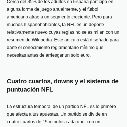
Cerca del 85% de los adultos en España participa en
alguna forma de juego anualmente, y el fútbol
americano atrae a un segmento creciente. Pero para
muchos hispanohablantes, la NFL es un deporte
relativamente nuevo cuyas reglas no se asimilan con un
resumen de Wikipedia. Este artículo está diseñado para
darte el conocimiento reglamentario mínimo que
necesitas antes de arriesgar un solo euro.
Cuatro cuartos, downs y el sistema de
puntuación NFL
La estructura temporal de un partido NFL es lo primero
que afecta a tus apuestas. Un partido se divide en
cuatro cuartos de 15 minutos cada uno, con un