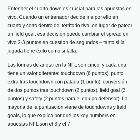
Entender el cuarto down es crucial para las apuestas en
vivo. Cuando un entrenador decide ir a por ello en
cuarto y corto dentro del territorio rival en lugar de patear
un field goal, esa decisión puede cambiar el spread en
vivo 2-3 puntos en cuestión de segundos – tanto si la
jugada tiene éxito como si falla.
Las formas de anotar en la NFL son cinco, y cada una
tiene un valor diferente: touchdown (6 puntos), punto
extra tras touchdown con patada (1 punto), conversión
de dos puntos tras touchdown (2 puntos), field goal (3
puntos) y safety (2 puntos para el equipo defensor). La
mayoría de la puntuación viene de touchdowns y field
goals, lo que explica por qué los key numbers en
apuestas NFL son el 3 y el 7.