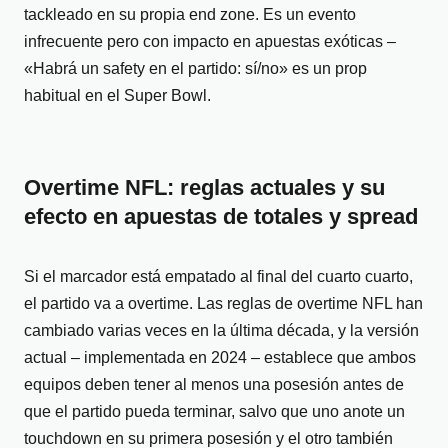
tackleado en su propia end zone. Es un evento
infrecuente pero con impacto en apuestas exóticas –
«Habrá un safety en el partido: sí/no» es un prop
habitual en el Super Bowl.
Overtime NFL: reglas actuales y su
efecto en apuestas de totales y spread
Si el marcador está empatado al final del cuarto cuarto,
el partido va a overtime. Las reglas de overtime NFL han
cambiado varias veces en la última década, y la versión
actual – implementada en 2024 – establece que ambos
equipos deben tener al menos una posesión antes de
que el partido pueda terminar, salvo que uno anote un
touchdown en su primera posesión y el otro también