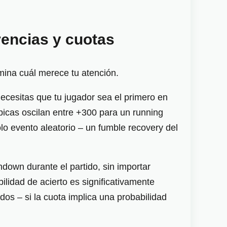
rencias y cuotas
mina cuál merece tu atención.
ecesitas que tu jugador sea el primero en
ípicas oscilan entre +300 para un running
lo evento aleatorio – un fumble recovery del
.
own durante el partido, sin importar
ilidad de acierto es significativamente
dos – si la cuota implica una probabilidad