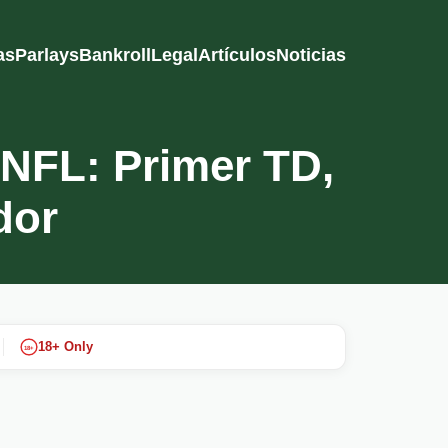
as
Parlays
Bankroll
Legal
Artículos
Noticias
NFL: Primer TD,
dor
18+ Only
18+