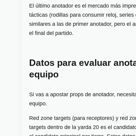
El último anotador es el mercado más impred
tácticas (rodillas para consumir reloj, seri
similares a las de primer anotador, pero el 
el final del partido.
Datos para evaluar anota
equipo
Si vas a apostar props de anotador, necesita
equipo.
Red zone targets (para receptores) y red zo
targets dentro de la yarda 20 es el candidat