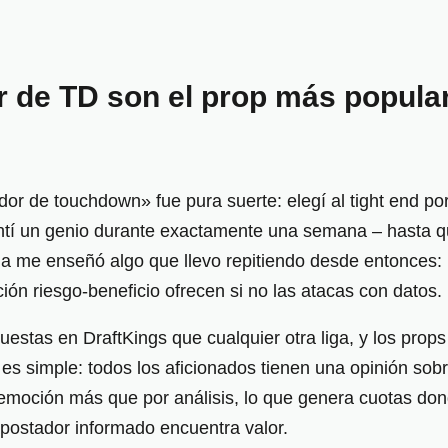
 de TD son el prop más popular
or de touchdown» fue pura suerte: elegí al tight end po
ntí un genio durante exactamente una semana – hasta qu
a me enseñó algo que llevo repitiendo desde entonces:
ión riesgo-beneficio ofrecen si no las atacas con datos.
stas en DraftKings que cualquier otra liga, y los pro
es simple: todos los aficionados tienen una opinión sobr
moción más que por análisis, lo que genera cuotas don
postador informado encuentra valor.