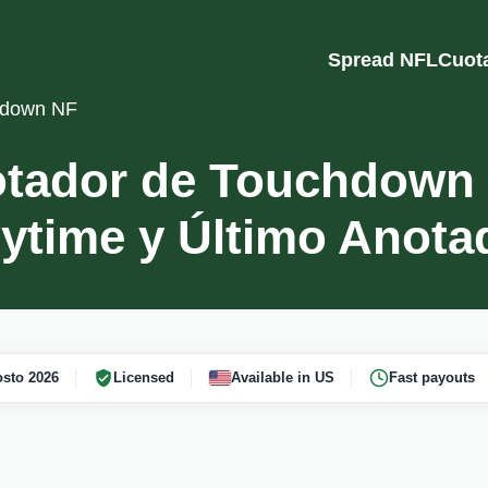
Spread NFL
Cuot
hdown NF
otador de Touchdown 
ytime y Último Anota
sto 2026
Licensed
Available in US
Fast payouts