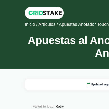
Inicio
/
Artículos
/
Apuestas Anotador Touc
Apuestas al An
An
Updated ago
Failed to load.
Retry