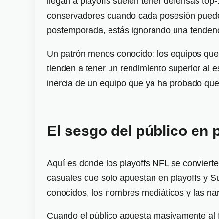
llegan a playoffs suelen tener defensas top-
conservadores cuando cada posesión puede se
postemporada, estás ignorando una tendenci
Un patrón menos conocido: los equipos que v
tienden a tener un rendimiento superior al e
inercia de un equipo que ya ha probado que
El sesgo del público en p
Aquí es donde los playoffs NFL se convierten 
casuales que solo apuestan en playoffs y Sup
conocidos, los nombres mediáticos y las na
Cuando el público apuesta masivamente al fav