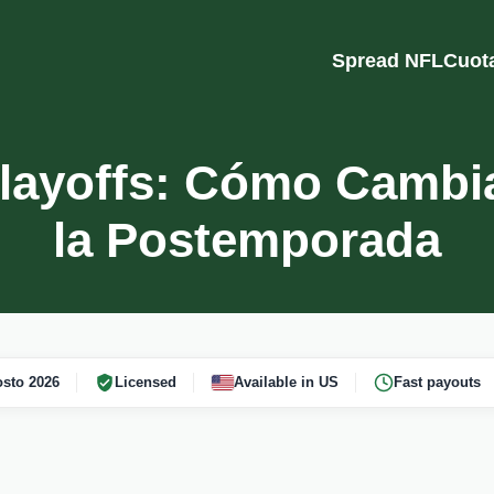
Spread NFL
Cuot
layoffs: Cómo Cambia
la Postemporada
sto 2026
Licensed
Available in US
Fast payouts