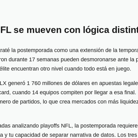
FL se mueven con lógica distin
traté la postemporada como una extensión de la tempora
on durante 17 semanas pueden desmoronarse ante la pre
lite encuentran otro nivel cuando todo está en juego.
 LX generó 1 760 millones de dólares en apuestas legale
ard, cuando 14 equipos compiten por llegar a esa final.
ero de partidos, lo que crea mercados con más liquidez
as analizando playoffs NFL, la postemporada requiere 
 y tu capacidad de separar narrativa de datos. Los tres 