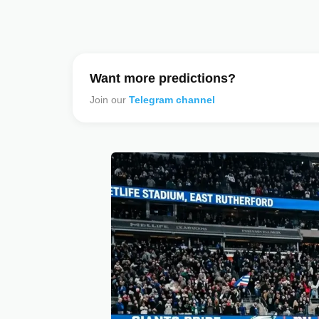
Want more predictions?
Join our
Telegram channel