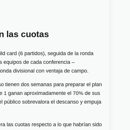
n las cuotas
ld card (6 partidos), seguida de la ronda
es equipos de cada conferencia –
ronda divisional con ventaja de campo.
so tienen dos semanas para preparar el plan
erie 1 ganan aproximadamente el 70% de sus
 el público sobrevalora el descanso y empuja
a las cuotas respecto a lo que habrían sido