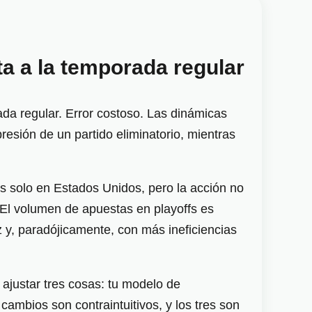
ta a la temporada regular
da regular. Error costoso. Las dinámicas
sión de un partido eliminatorio, mientras
s solo en Estados Unidos, pero la acción no
 El volumen de apuestas en playoffs es
 y, paradójicamente, con más ineficiencias
ajustar tres cosas: tu modelo de
cambios son contraintuitivos, y los tres son