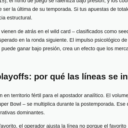
15), el ritmo de juego se ralentiza bajo presión, y los 
r la última de su temporada. Si tus apuestas de totale
a estructural.
ienen de atrás en el wild card – clasificados como seed
sperado en la ronda siguiente. El impulso psicológico de
 puede ganar bajo presión, crea un efecto que los mer
layoffs: por qué las líneas se in
en territorio fértil para el apostador analítico. El volu
er Bowl – se multiplica durante la postemporada. Ese din
rrativas dominantes.
orito, el operador ajusta la línea no porque el favorito 