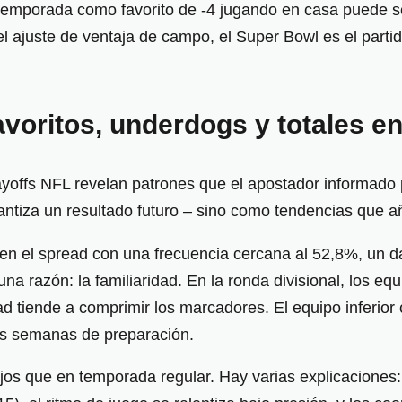
 temporada como favorito de -4 jugando en casa puede se
 el ajuste de ventaja de campo, el Super Bowl es el part
avoritos, underdogs y totales en
ayoffs NFL revelan patrones que el apostador informado 
rantiza un resultado futuro – sino como tendencias que a
ren el spread con una frecuencia cercana al 52,8%, un 
na razón: la familiaridad. En la ronda divisional, los e
dad tiende a comprimir los marcadores. El equipo inferio
os semanas de preparación.
ajos que en temporada regular. Hay varias explicaciones