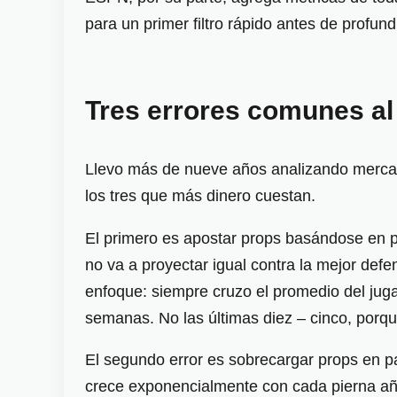
para un primer filtro rápido antes de profu
Tres errores comunes al
Llevo más de nueve años analizando mercado
los tres que más dinero cuestan.
El primero es apostar props basándose en p
no va a proyectar igual contra la mejor defen
enfoque: siempre cruzo el promedio del jugad
semanas. No las últimas diez – cinco, porq
El segundo error es sobrecargar props en p
crece exponencialmente con cada pierna aña