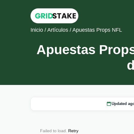
Inicio
/
Artículos
/
Apuestas Props NFL
Apuestas Props
d
Updated ago
Failed to load.
Retry