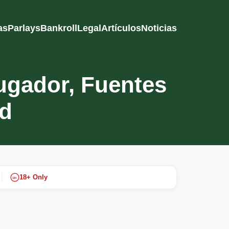
as
Parlays
Bankroll
Legal
Artículos
Noticias
ugador, Fuentes
ad
18+ Only
18+