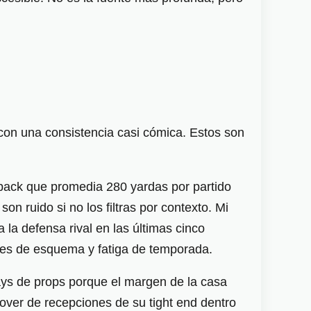
con una consistencia casi cómica. Estos son
rback que promedia 280 yardas por partido
on ruido si no los filtras por contexto. Mi
la defensa rival en las últimas cinco
stes de esquema y fatiga de temporada.
ays de props porque el margen de la casa
over de recepciones de su tight end dentro