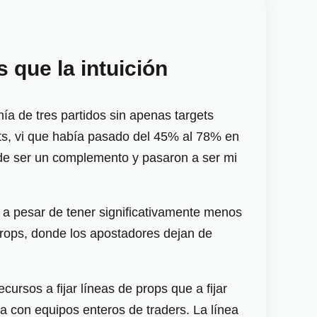
que la intuición
ía de tres partidos sin apenas targets
ts, vi que había pasado del 45% al 78% en
 de ser un complemento y pasaron a ser mi
 a pesar de tener significativamente menos
rops, donde los apostadores dejan de
ursos a fijar líneas de props que a fijar
ta con equipos enteros de traders. La línea