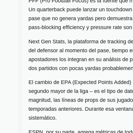
PFF (Pro Football Focus) es la fuente que 
Un quarterback puede lanzar un touchdown 
pase que no genera yardas pero demuestra l
pass-blocking efficiency y pressure rate son
Next Gen Stats, la plataforma de tracking d
del defensor al momento del pase, tiempo e
apostadores los integran en su análisis de
dos partidos con pocas yardas probablement
El cambio de EPA (Expected Points Added) d
segundo mayor de la liga – es el tipo de da
magnitud, las líneas de props de sus jugad
temporadas anteriores. Durante esa ventana
sistemático.
ESPN, por su parte, agrega métricas de toda