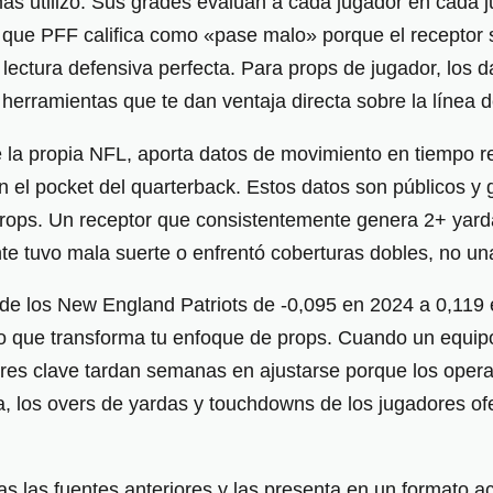
más utilizo. Sus grades evalúan a cada jugador en cada 
que PFF califica como «pase malo» porque el receptor s
ectura defensiva perfecta. Para props de jugador, los d
 herramientas que te dan ventaja directa sobre la línea d
e la propia NFL, aporta datos de movimiento en tiempo re
n el pocket del quarterback. Estos datos son públicos y
 props. Un receptor que consistentemente genera 2+ yard
e tuvo mala suerte o enfrentó coberturas dobles, no un
e los New England Patriots de -0,095 en 2024 a 0,119 e
to que transforma tu enfoque de props. Cuando un equipo
ores clave tardan semanas en ajustarse porque los ope
, los overs de yardas y touchdowns de los jugadores ofe
s las fuentes anteriores y las presenta en un formato a