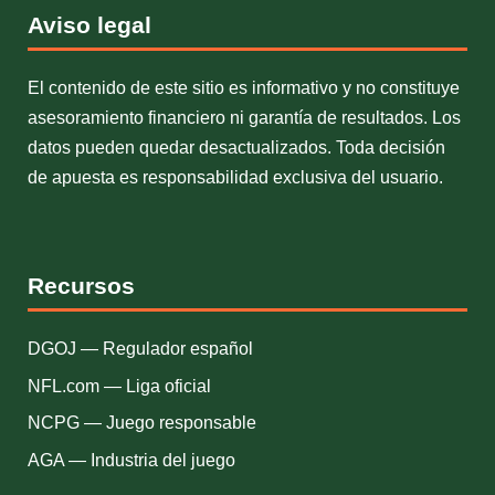
Aviso legal
El contenido de este sitio es informativo y no constituye
asesoramiento financiero ni garantía de resultados. Los
datos pueden quedar desactualizados. Toda decisión
de apuesta es responsabilidad exclusiva del usuario.
Recursos
DGOJ — Regulador español
NFL.com — Liga oficial
NCPG — Juego responsable
AGA — Industria del juego