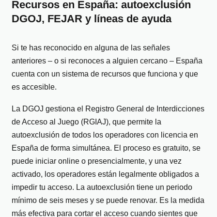
Recursos en España: autoexclusión
DGOJ, FEJAR y líneas de ayuda
Si te has reconocido en alguna de las señales
anteriores – o si reconoces a alguien cercano – España
cuenta con un sistema de recursos que funciona y que
es accesible.
La DGOJ gestiona el Registro General de Interdicciones
de Acceso al Juego (RGIAJ), que permite la
autoexclusión de todos los operadores con licencia en
España de forma simultánea. El proceso es gratuito, se
puede iniciar online o presencialmente, y una vez
activado, los operadores están legalmente obligados a
impedir tu acceso. La autoexclusión tiene un periodo
mínimo de seis meses y se puede renovar. Es la medida
más efectiva para cortar el acceso cuando sientes que