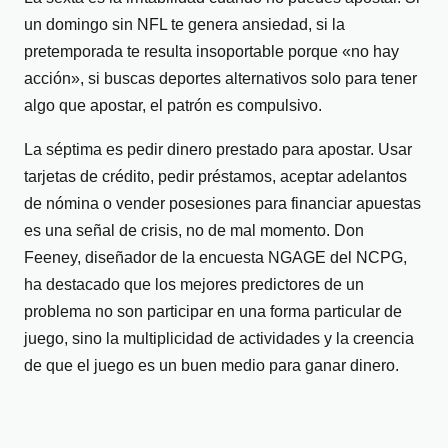
un domingo sin NFL te genera ansiedad, si la
pretemporada te resulta insoportable porque «no hay
acción», si buscas deportes alternativos solo para tener
algo que apostar, el patrón es compulsivo.
La séptima es pedir dinero prestado para apostar. Usar
tarjetas de crédito, pedir préstamos, aceptar adelantos
de nómina o vender posesiones para financiar apuestas
es una señal de crisis, no de mal momento. Don
Feeney, diseñador de la encuesta NGAGE del NCPG,
ha destacado que los mejores predictores de un
problema no son participar en una forma particular de
juego, sino la multiplicidad de actividades y la creencia
de que el juego es un buen medio para ganar dinero.