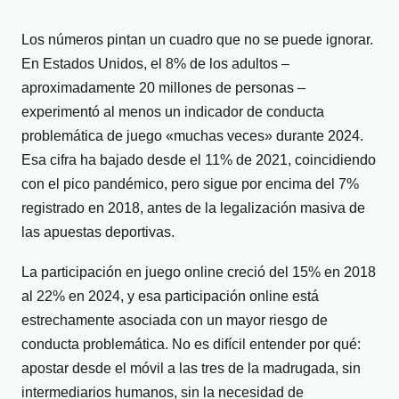
Los números pintan un cuadro que no se puede ignorar.
En Estados Unidos, el 8% de los adultos –
aproximadamente 20 millones de personas –
experimentó al menos un indicador de conducta
problemática de juego «muchas veces» durante 2024.
Esa cifra ha bajado desde el 11% de 2021, coincidiendo
con el pico pandémico, pero sigue por encima del 7%
registrado en 2018, antes de la legalización masiva de
las apuestas deportivas.
La participación en juego online creció del 15% en 2018
al 22% en 2024, y esa participación online está
estrechamente asociada con un mayor riesgo de
conducta problemática. No es difícil entender por qué:
apostar desde el móvil a las tres de la madrugada, sin
intermediarios humanos, sin la necesidad de